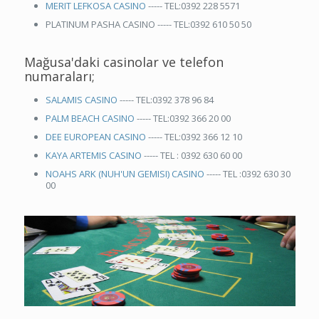
MERIT LEFKOSA CASINO
----- TEL:0392 228 5571
PLATINUM PASHA CASINO ----- TEL:0392 610 50 50
Mağusa'daki casinolar ve telefon
numaraları;
SALAMIS CASINO
----- TEL:0392 378 96 84
PALM BEACH CASINO
----- TEL:0392 366 20 00
DEE EUROPEAN CASINO
----- TEL:0392 366 12 10
KAYA ARTEMIS CASINO
----- TEL : 0392 630 60 00
NOAHS ARK (NUH'UN GEMISI) CASINO
----- TEL :0392 630 30
00